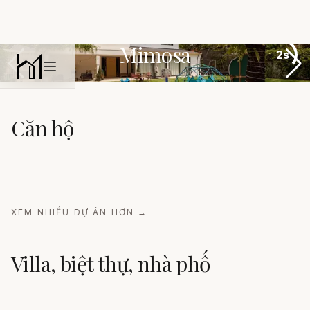
Mimosa
2s
Habitat
Open main menu
Căn hộ
The Pearl
Stillness
XEM NHIỀU DỰ ÁN HƠN
→
Minimalism
Villa, biệt thự, nhà phố