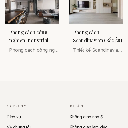
Phong cách công
Phong cách
nghiệp Industrial
Scandinavian (Bắc Âu)
Phong cách công nghiệp Industrial trong thiết kế nội thất luôn mang đến nhiều điều bất ngờ thú vị. Nó giúp giữ nguyên vẹn kiến ​​trúc của một không gian đồng thời bạn cũng có thể thể hiện được cá tính riêng của mình trong đó.
Thiết kế Scandinavian được đặc trưng bởi cách tiếp cận tối giản, sạch sẽ nhằm kết hợp chức năng với vẻ đẹp. Nó tập trung vào các đường nét đơn giản và không gian nhẹ nhàng.
CÔNG TY
DỰ ÁN
Dịch vụ
Không gian nhà ở
Về chúng tôi
Không gian làm việc