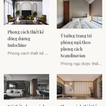
Phong cách thiết kế
Ý tưởng trang trí
đông dương
phòng ngủ theo
Indochine
phong cách
Phong cách thiết kế đông dương, hay còn được gọi với tên tiếng Pháp là Indochine. Đây là kết quả của sự hòa quyện giữa hai nền văn hóa Phương Tây và Phương Đông, sự chắt lọc những gì tinh túy nhất tạo nên vẻ đẹp độc đáo, ấn tượng.
Scandinavian
Phòng ngủ được thiết kế đẹp nhất với không gian êm dịu, nơi bạn có thể dễ dàng rũ bỏ những căng thẳng và mệt mỏi để chìm vào giấc ngủ ngon. Ý tưởng trang trí phòng ngủ theo phong cách Scandinavian sẽ giúp bạn có những trải nghiệm thú vị.